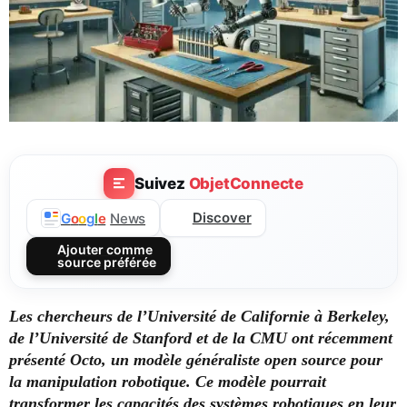
Suivez
ObjetConnecte
Discover
G
o
o
g
l
e
News
Ajouter comme
source préférée
Les chercheurs de l’Université de Californie à Berkeley,
de l’Université de Stanford et de la CMU ont récemment
présenté Octo, un modèle généraliste open source pour
la manipulation robotique. Ce modèle pourrait
transformer les capacités des systèmes robotiques en leur