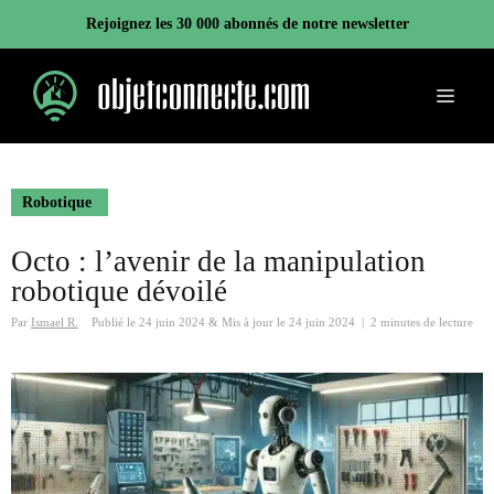
Aller
Rejoignez les 30 000 abonnés de notre newsletter
au
contenu
Menu
Robotique
Octo : l’avenir de la manipulation
robotique dévoilé
Par
Ismael R.
Publié le
24 juin 2024
&
Mis à jour le
24 juin 2024
|
2 minutes de lecture