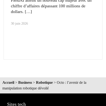
FieldAI atteint un nouveau cap majeur avec un
chiffre d’affaires dépassant 100 millions de
dollars.
30 juin 2026
Accueil
>
Business
>
Robotique
>
Octo : l’avenir de la
manipulation robotique dévoilé
Sites tech