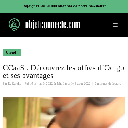
Aller
Rejoignez les 30 000 abonnés de notre newsletter
au
contenu
Menu
Cloud
CCaaS : Découvrez les offres d’Odigo
et ses avantages
Par
R. Karelie
Publié le
4 août 2022
&
Mis à jour le
4 août 2022
|
3 minutes de lecture