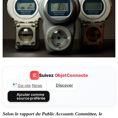
Suivez
ObjetConnecte
Discover
G
o
o
g
l
e
News
Ajouter comme
source préférée
Selon le rapport du Public Accounts Committee, le