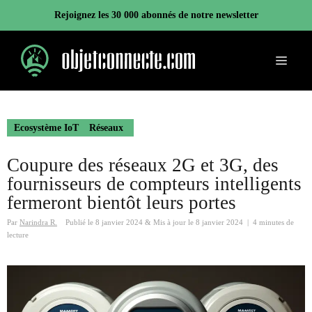
Aller
Rejoignez les 30 000 abonnés de notre newsletter
au
contenu
Menu
Ecosystème IoT
Réseaux
Coupure des réseaux 2G et 3G, des
fournisseurs de compteurs intelligents
fermeront bientôt leurs portes
Par
Narindra R.
Publié le
8 janvier 2024
&
Mis à jour le
8 janvier 2024
|
4 minutes de
lecture