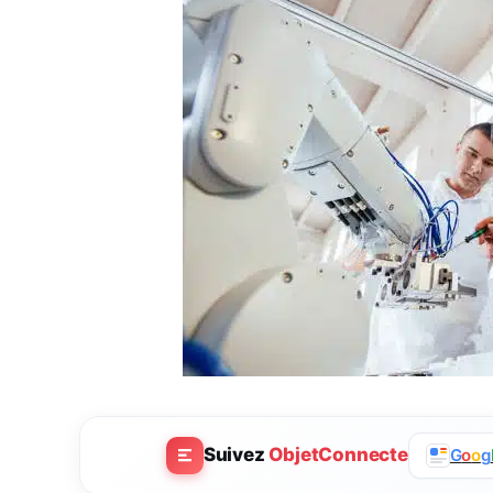
Suivez
ObjetConnecte
G
o
o
g