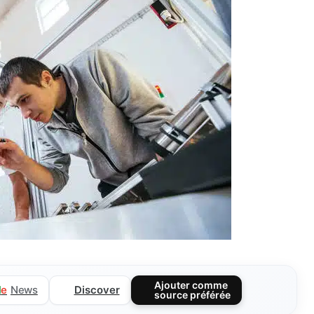
Ajouter comme
Discover
l
e
News
source préférée