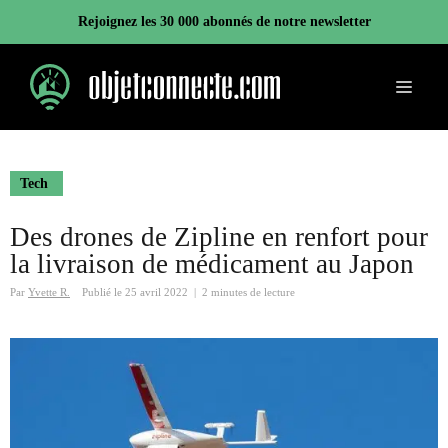
Aller
Rejoignez les 30 000 abonnés de notre newsletter
au
contenu
Menu
Tech
Des drones de Zipline en renfort pour
la livraison de médicament au Japon
Par
Yvette R.
Publié le
25 avril 2022
|
2 minutes de lecture