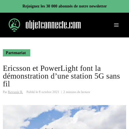
Aller
Rejoignez les 30 000 abonnés de notre newsletter
au
contenu
Menu
Partenariat
Ericsson et PowerLight font la
démonstration d’une station 5G sans
fil
Par
Kevunie R.
Publié le
8 octobre 2021
|
2 minutes de lecture