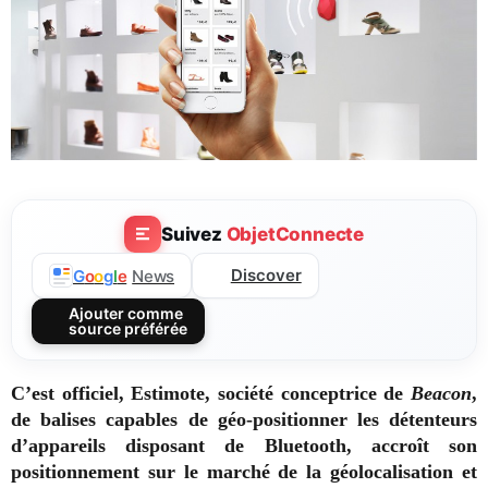
Suivez
ObjetConnecte
Discover
G
o
o
g
l
e
News
Ajouter comme
source préférée
C’est officiel, Estimote, société conceptrice de
Beacon
,
de balises capables de géo-positionner les détenteurs
d’appareils disposant de Bluetooth, accroît son
positionnement sur le marché de la géolocalisation et