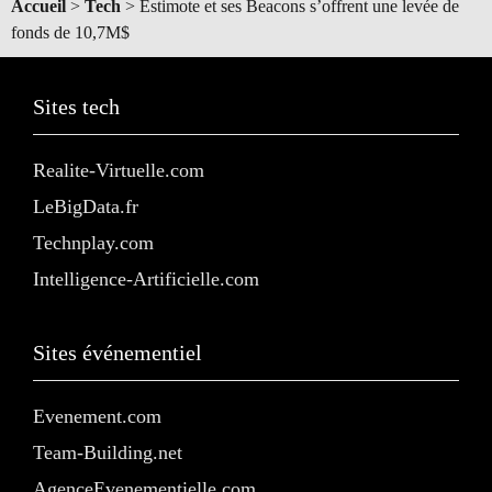
Accueil
>
Tech
>
Estimote et ses Beacons s’offrent une levée de
fonds de 10,7M$
Sites tech
Realite-Virtuelle.com
LeBigData.fr
Technplay.com
Intelligence-Artificielle.com
Sites événementiel
Evenement.com
Team-Building.net
AgenceEvenementielle.com