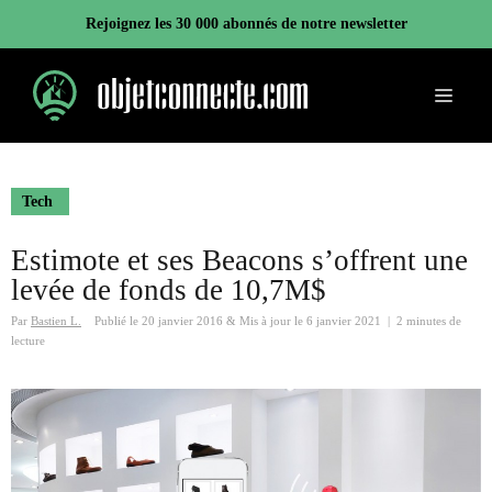
Aller
Rejoignez les 30 000 abonnés de notre newsletter
au
contenu
Menu
Tech
Estimote et ses Beacons s’offrent une
levée de fonds de 10,7M$
Par
Bastien L.
Publié le
20 janvier 2016
&
Mis à jour le
6 janvier 2021
|
2 minutes de
lecture