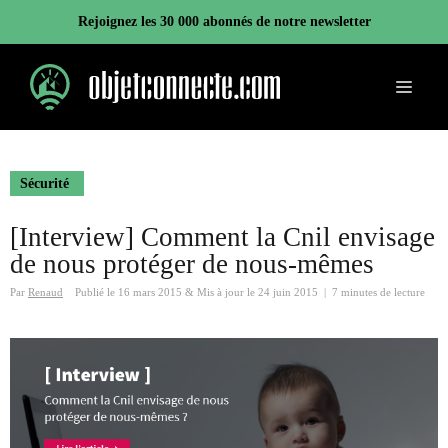
Aller
Rejoignez les 30 000 abonnés de notre newsletter
au
contenu
Menu
Sécurité
[Interview] Comment la Cnil envisage
de nous protéger de nous-mêmes
Par
Renaud
Publié le
16 mars 2015
&
Mis à jour le
24 juin 2015
|
7 minutes de lecture