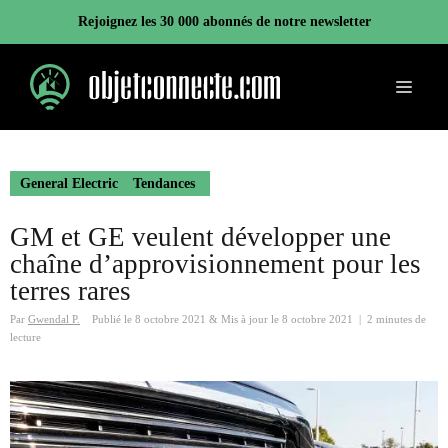
Aller
Rejoignez les 30 000 abonnés de notre newsletter
au
contenu
Menu
General Electric
Tendances
GM et GE veulent développer une
chaîne d’approvisionnement pour les
terres rares
Par
Gwendal P.
Publié le
8 octobre 2021
&
Mis à jour le
8 octobre 2021
|
2 minutes de
lecture