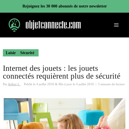
Aller
Rejoignez les 30 000 abonnés de notre newsletter
au
contenu
Menu
Loisir
Sécurité
Internet des jouets : les jouets
connectés requièrent plus de sécurité
Par
Arthur L.
Publié le
4 juillet 2016
&
Mis à jour le
4 juillet 2016
|
3 minutes de lecture