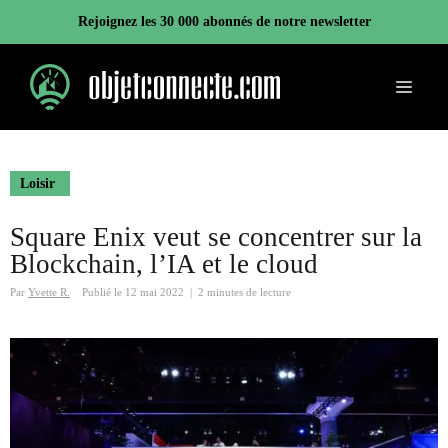
Aller
Rejoignez les 30 000 abonnés de notre newsletter
au
contenu
Menu
Loisir
Square Enix veut se concentrer sur la
Blockchain, l’IA et le cloud
Par
Yvette R.
Publié le
12 mai 2022
|
2 minutes de lecture