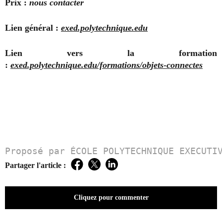
Prix :
nous contacter
Lien général :
exed.polytechnique.edu
Lien vers la formation
:
exed.polytechnique.edu/formations/objets-connectes
Proposé par ÉCOLE POLYTECHNIQUE EXECUTI
Partager l'article :
Facebook
Twitter
LinkedIn
Cliquez pour commenter