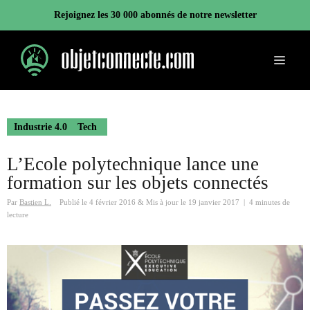
Aller
Rejoignez les 30 000 abonnés de notre newsletter
au
contenu
Menu
Industrie 4.0
Tech
L’Ecole polytechnique lance une
formation sur les objets connectés
Par
Bastien L.
Publié le
4 février 2016
&
Mis à jour le
19 janvier 2017
|
4 minutes de
lecture