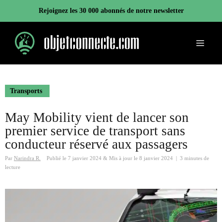
Aller
Rejoignez les 30 000 abonnés de notre newsletter
au
contenu
Menu
Transports
May Mobility vient de lancer son
premier service de transport sans
conducteur réservé aux passagers
Par
Narindra R.
Publié le
7 janvier 2024
&
Mis à jour le
8 janvier 2024
|
3 minutes de
lecture