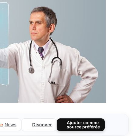
Ajouter comme
Discover
l
e
News
source préférée