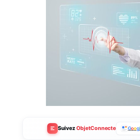
Suivez
ObjetConnecte
G
o
o
g