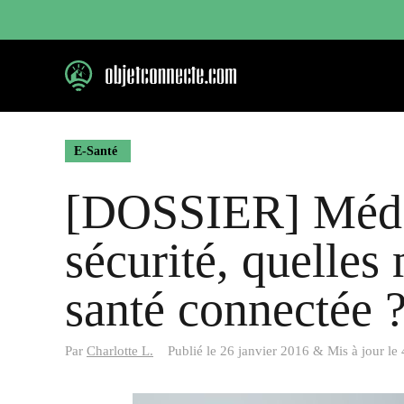
Aller
au
contenu
E-Santé
[DOSSIER] Médec
sécurité, quelles
santé connectée 
Par
Charlotte L.
Publié le
26 janvier 2016
&
Mis à jour le