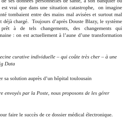
 de ses données personnelles de santé, à son banquier ou
l est vrai que dans une situation catastrophe, on imagine
anté tombaient entre des mains mal avisées et surtout mal
ont déjà chargé. Toujours d’après Douste Blazy, le système
e prêt à de tels changements, des changements qui
maine : on est actuellement à l’aune d’une transformation
cine curative individuelle – qui coûte très cher – à une
ig Data
r sa solution auprès d’un hôpital toulousain
re envoyés par la Poste
,
nous proposons de les gérer
pour faire le succès de ce dossier médical électronique.