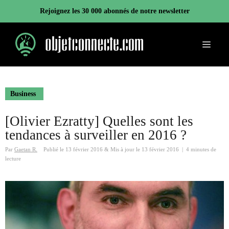
Aller
Rejoignez les 30 000 abonnés de notre newsletter
au
contenu
Menu
Business
[Olivier Ezratty] Quelles sont les
tendances à surveiller en 2016 ?
Par
Gaetan R.
Publié le
13 février 2016
&
Mis à jour le
13 février 2016
|
4 minutes de
lecture