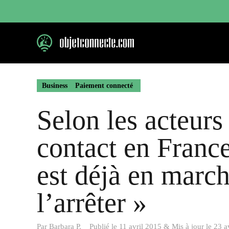
Aller
au
contenu
Business
Paiement connecté
Selon les acteurs
contact en France
est déjà en march
l’arrêter »
Par
Barbara P.
Publié le
11 avril 2015
&
Mis à jour le
23 a