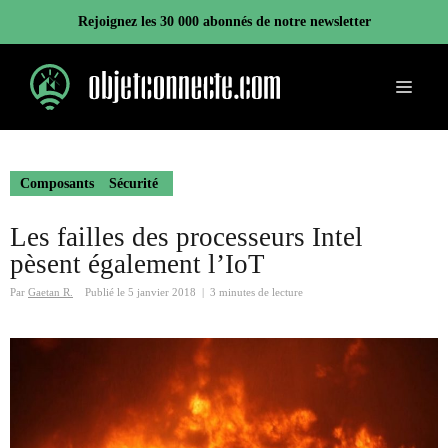
Aller
Rejoignez les 30 000 abonnés de notre newsletter
au
contenu
Menu
Composants
Sécurité
Les failles des processeurs Intel
pèsent également l’IoT
Par
Gaetan R.
Publié le
5 janvier 2018
|
3 minutes de lecture