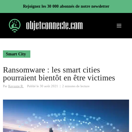
Aller
Rejoignez les 30 000 abonnés de notre newsletter
au
contenu
Menu
Smart City
Ransomware : les smart cities
pourraient bientôt en être victimes
Par
Kevunie R.
Publié le
30 août 2021
|
2 minutes de lecture