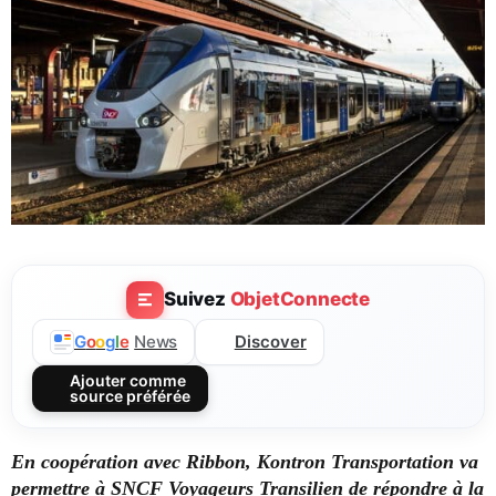
Suivez
ObjetConnecte
Discover
G
o
o
g
l
e
News
Ajouter comme
source préférée
En coopération avec Ribbon, Kontron Transportation va
permettre à SNCF Voyageurs Transilien de répondre à la