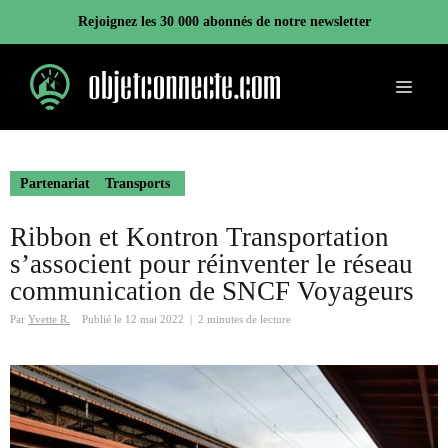
Aller
Rejoignez les 30 000 abonnés de notre newsletter
au
contenu
Menu
Partenariat
Transports
Ribbon et Kontron Transportation
s’associent pour réinventer le réseau
communication de SNCF Voyageurs
Par
Yvette R.
Publié le
12 mai 2022
|
2 minutes de lecture