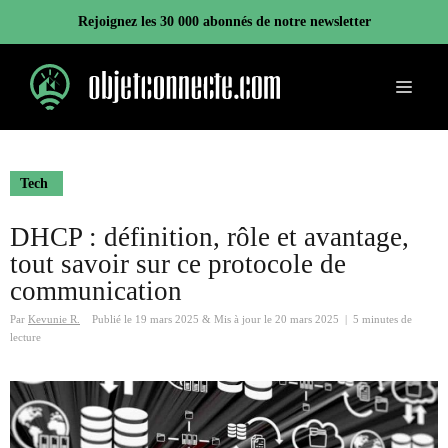
Aller
Rejoignez les 30 000 abonnés de notre newsletter
au
contenu
Menu
Tech
DHCP : définition, rôle et avantage,
tout savoir sur ce protocole de
communication
Par
Kevunie R.
Publié le
19 mars 2025
&
Mis à jour le
20 mars 2025
|
5 minutes de
lecture