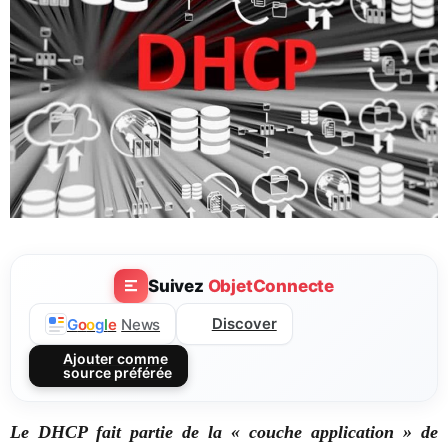
Suivez
ObjetConnecte
Discover
G
o
o
g
l
e
News
Ajouter comme
source préférée
Le DHCP fait partie de la « couche application » de