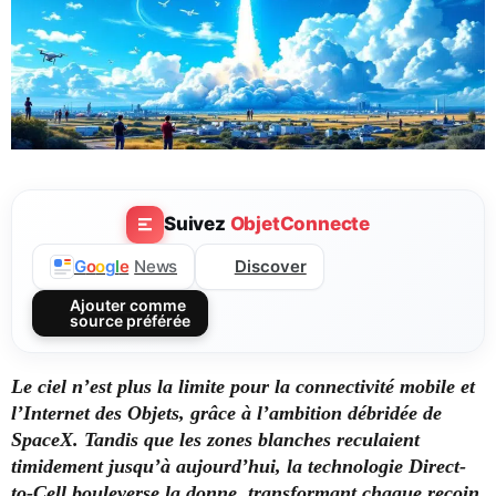
Suivez
ObjetConnecte
Discover
G
o
o
g
l
e
News
Ajouter comme
source préférée
Le ciel n’est plus la limite pour la connectivité mobile et
l’Internet des Objets, grâce à l’ambition débridée de
SpaceX. Tandis que les zones blanches reculaient
timidement jusqu’à aujourd’hui, la technologie Direct-
to-Cell bouleverse la donne, transformant chaque recoin