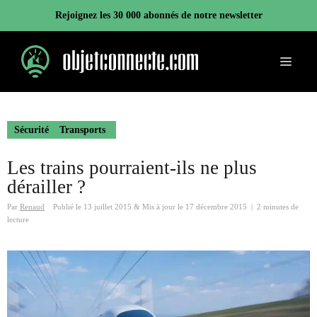
Aller
Rejoignez les 30 000 abonnés de notre newsletter
au
contenu
Menu
Sécurité
Transports
Les trains pourraient-ils ne plus
dérailler ?
Par
Renaud
Publié le
13 juillet 2015
&
Mis à jour le
17 décembre 2015
|
2 minutes de
lecture