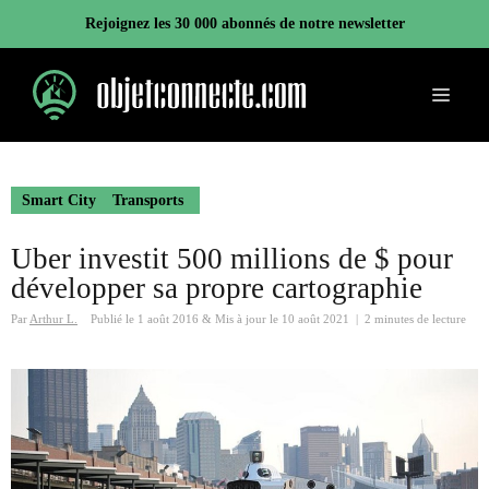
Aller
Rejoignez les 30 000 abonnés de notre newsletter
au
contenu
Menu
Smart City
Transports
Uber investit 500 millions de $ pour
développer sa propre cartographie
Par
Arthur L.
Publié le
1 août 2016
&
Mis à jour le
10 août 2021
|
2 minutes de lecture