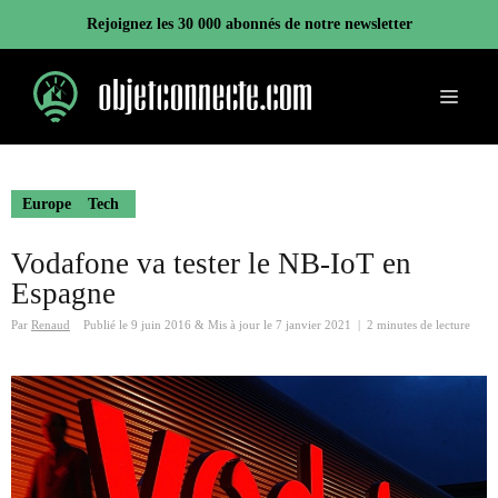
Aller
Rejoignez les 30 000 abonnés de notre newsletter
au
contenu
Menu
Europe
Tech
Vodafone va tester le NB-IoT en
Espagne
Par
Renaud
Publié le
9 juin 2016
&
Mis à jour le
7 janvier 2021
|
2 minutes de lecture