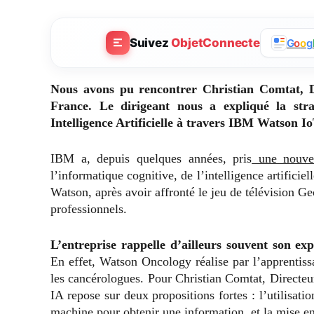
Suivez
ObjetConnecte
G
o
o
g
Nous avons pu rencontrer Christian Comtat, 
France. Le dirigeant nous a expliqué la stra
Intelligence Artificielle à travers IBM Watson I
IBM a, depuis quelques années, pris
une nouvel
l’informatique cognitive, de l’intelligence artificie
Watson, après avoir affronté le jeu de télévision Geo
professionnels.
L’entreprise rappelle d’ailleurs souvent son exp
En effet, Watson Oncology réalise par l’apprentiss
les cancérologues. Pour Christian Comtat, Directe
IA repose sur deux propositions fortes : l’utilisati
machine pour obtenir une information
, et la mise 