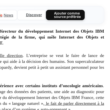
Ajouter comme
Discover
l
e
News
source préférée
Directeur du développement Internet des Objets IBM
tégie de la firme, qui mêle Internet des Objets et
oT.
le direction
. L’entreprise se veut le faire de lance de
lle qui aide à la décision des humains. Son supercalculateur
pardy, devient petit à petit un assistant personnel pour les
érience avec certains instituts d’oncologie américains
.
age des données des patients, une aide au diagnostic pour
ur du développement Internet des Objets IBM France, cette
on du « langage naturel »,
le fait de parler directement à la
en place d’un système « auto-apprenant ».