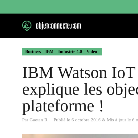
Aller
au
contenu
Business
IBM
Industrie 4.0
Vidéo
IBM Watson IoT 
explique les objec
plateforme !
Par
Gaetan R.
Publié le
6 octobre 2016
&
Mis à jour le
6 