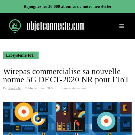
Aller
Rejoignez les 30 000 abonnés de notre newsletter
au
contenu
Menu
Ecosystème IoT
Wirepas commercialise sa nouvelle
norme 5G DECT-2020 NR pour l’IoT
Par
Yvette R.
Publié le
5 mai 2022
|
3 minutes de lecture