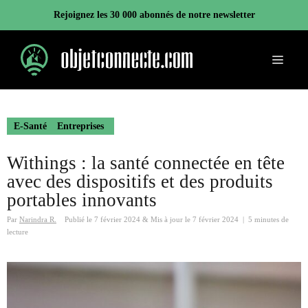
Aller
Rejoignez les 30 000 abonnés de notre newsletter
au
contenu
Menu
E-Santé
Entreprises
Withings : la santé connectée en tête
avec des dispositifs et des produits
portables innovants
Par
Narindra R.
Publié le
7 février 2024
&
Mis à jour le
7 février 2024
|
5 minutes de
lecture