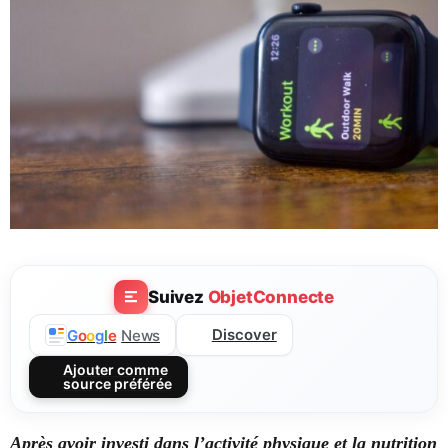
Suivez
ObjetConnecte
Discover
G
o
o
g
l
e
News
Ajouter comme
source préférée
Après avoir investi dans l’activité physique et la nutrition