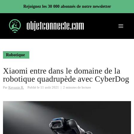
Aller
Rejoignez les 30 000 abonnés de notre newsletter
au
contenu
Menu
Robotique
Xiaomi entre dans le domaine de la
robotique quadrupède avec CyberDog
Par
Kevunie R.
Publié le
11 août 2021
|
2 minutes de lecture