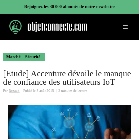
Aller
Rejoignez les 30 000 abonnés de notre newsletter
au
contenu
Menu
Marché
Sécurité
[Etude] Accenture dévoile le manque
de confiance des utilisateurs IoT
Par
Renaud
Publié le
3 août 2015
|
2 minutes de lecture