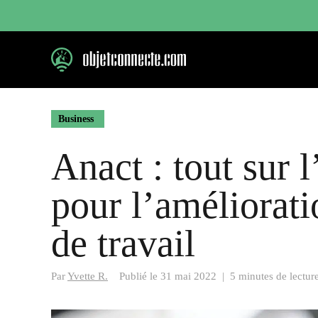
Aller
au
contenu
Business
Anact : tout sur 
pour l’améliorati
de travail
Par
Yvette R.
Publié le
31 mai 2022
|
5 minutes de lectur