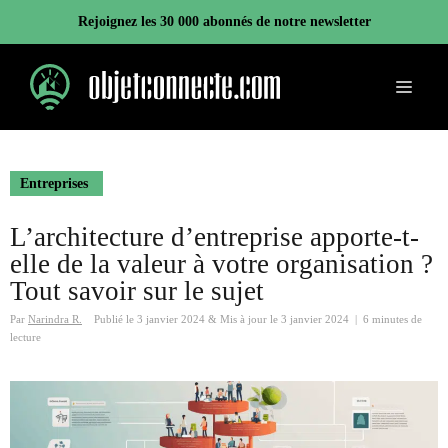
Aller
Rejoignez les 30 000 abonnés de notre newsletter
au
contenu
Menu
Entreprises
L’architecture d’entreprise apporte-t-
elle de la valeur à votre organisation ?
Tout savoir sur le sujet
Par
Narindra R.
Publié le
3 janvier 2024
&
Mis à jour le
3 janvier 2024
|
6 minutes de
lecture