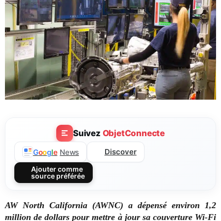
Suivez
ObjetConnecte
Discover
G
o
o
g
l
e
News
Ajouter comme
source préférée
AW North California (AWNC) a dépensé environ 1,2
million de dollars pour mettre à jour sa couverture Wi-Fi