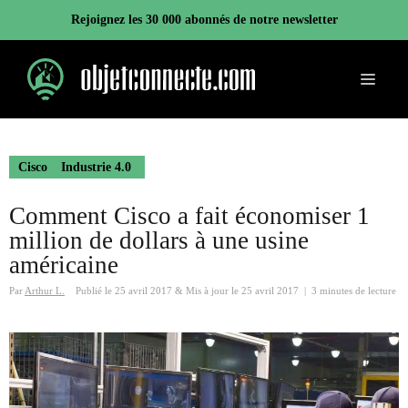
Aller
Rejoignez les 30 000 abonnés de notre newsletter
au
contenu
Menu
Cisco
Industrie 4.0
Comment Cisco a fait économiser 1
million de dollars à une usine
américaine
Par
Arthur L.
Publié le
25 avril 2017
&
Mis à jour le
25 avril 2017
|
3 minutes de lecture