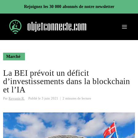
Aller
Rejoignez les 30 000 abonnés de notre newsletter
au
contenu
Menu
Marché
La BEI prévoit un déficit
d’investissements dans la blockchain
et l’IA
Par
Kevunie R.
Publié le
3 juin 2021
|
2 minutes de lecture