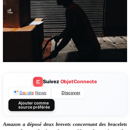
Suivez
ObjetConnecte
Discover
G
o
o
g
l
e
News
Ajouter comme
source préférée
Amazon a déposé deux brevets concernant des bracelets