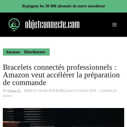
Aller
Rejoignez les 30 000 abonnés de notre newsletter
au
contenu
Menu
Amazon
Distributeur
Bracelets connectés professionnels :
Amazon veut accélérer la préparation
de commande
Par
Gaetan R.
Publié le
1 février 2018
&
Mis à jour le
1 février 2018
|
2 minutes de
lecture