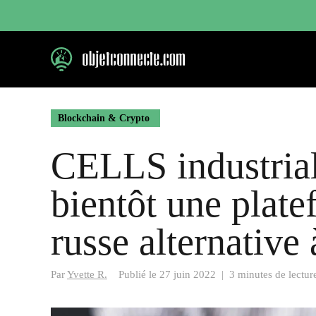
Aller
au
contenu
Blockchain & Crypto
CELLS industrial
bientôt une plat
russe alternative 
Par
Yvette R.
Publié le
27 juin 2022
|
3 minutes de lectur