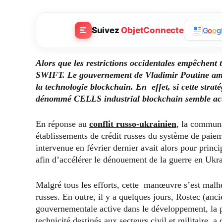
Suivez
ObjetConnecte
G
o
o
g
Alors que les restrictions occidentales empêchent 
SWIFT. Le gouvernement de Vladimir Poutine ambi
la technologie blockchain. En effet, si cette strat
dénommé CELLS industrial blockchain semble ac
En réponse au
conflit russo-ukrainien
, la communa
établissements de crédit russes du système de paie
intervenue en février dernier avait alors pour princi
afin d’accélérer le dénouement de la guerre en Ukra
Malgré tous les efforts, cette manœuvre s’est malhe
russes. En outre, il y a quelques jours, Rostec (an
gouvernementale active dans le développement, la pr
technicité destinés aux secteurs civil et militaire, 