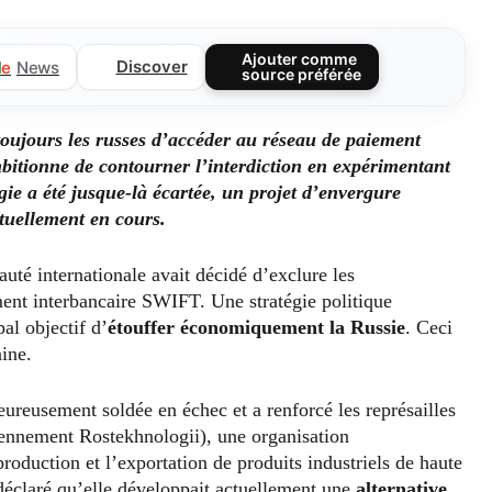
Ajouter comme
Discover
l
e
News
source préférée
toujours les russes d’accéder au réseau de paiement
tionne de contourner l’interdiction en expérimentant
égie a été jusque-là écartée, un projet d’envergure
tuellement en cours.
uté internationale avait décidé d’exclure les
ment interbancaire SWIFT. Une stratégie politique
pal objectif d’
étouffer économiquement la Russie
. Ceci
ine.
ureusement soldée en échec et a renforcé les représailles
ciennement Rostekhnologii), une organisation
oduction et l’exportation de produits industriels de haute
a déclaré qu’elle développait actuellement une
alternative