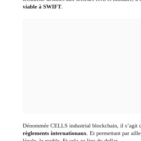
viable à SWIFT
.
Dénommée CELLS industrial blockchain, il s’agit
règlements internationaux
. Et permettant par ail
légale, le rouble. Et cela au lieu du dollar.