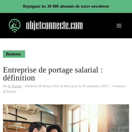
Aller
Rejoignez les 30 000 abonnés de notre newsletter
au
contenu
Menu
Business
Entreprise de portage salarial :
définition
Par
R. Karelie
Publié le
28 février 2022
&
Mis à jour le
20 septembre 2022
|
4 minutes
de lecture