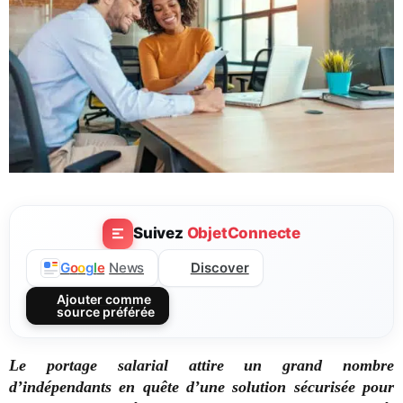
Suivez
ObjetConnecte
Discover
G
o
o
g
l
e
News
Ajouter comme
source préférée
Le portage salarial attire un grand nombre
d’indépendants en quête d’une solution sécurisée pour