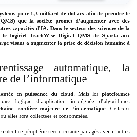
stems pour 1,3 milliard de dollars afin de prendre le
é (QMS) que la société promet d’augmenter avec des
tres capacités d’IA. Dans le secteur des sciences de la
r le logiciel TrackWise Digital QMS de Sparta aux
large visant à augmenter la prise de décision humaine à
entissage automatique, la
re de l’informatique
ontée en puissance du cloud
. Mais les
plateformes
 une logique d’application imprégnée d’algorithmes
chaine frontière majeure de l’informatique
. Celles-ci
 où elles sont collectées et consommées.
e calcul de périphérie seront ensuite partagés avec d’autres