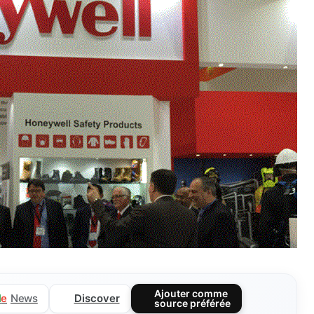
Ajouter comme
Discover
l
e
News
source préférée