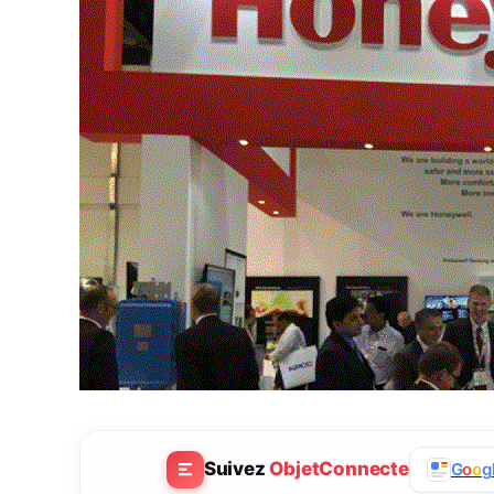
Suivez
ObjetConnecte
G
o
o
g