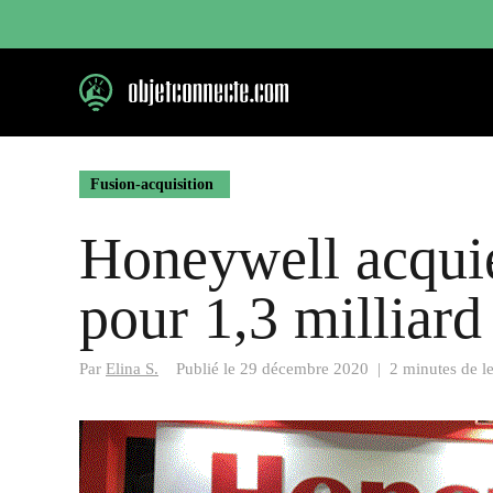
Aller
au
contenu
Fusion-acquisition
Honeywell acquie
pour 1,3 milliard
Par
Elina S.
Publié le
29 décembre 2020
|
2 minutes de l