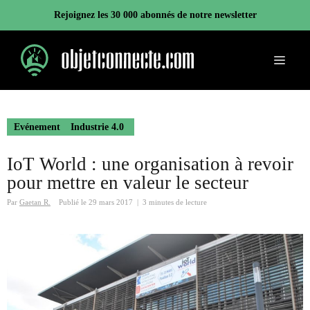
Aller
Rejoignez les 30 000 abonnés de notre newsletter
au
contenu
Menu
Evénement
Industrie 4.0
IoT World : une organisation à revoir
pour mettre en valeur le secteur
Par
Gaetan R.
Publié le
29 mars 2017
|
3 minutes de lecture