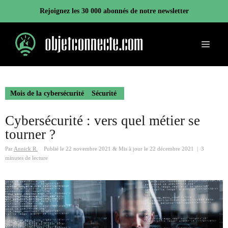
Aller
Rejoignez les 30 000 abonnés de notre newsletter
au
contenu
Menu
Mois de la cybersécurité
Sécurité
Cybersécurité : vers quel métier se
tourner ?
Par
Annick R.
Publié le
22 novembre 2021
&
Mis à jour le
22 décembre 2021
|
3
minutes de lecture