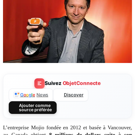
Suivez
ObjetConnecte
Discover
G
o
o
g
l
e
News
Ajouter comme
source préférée
L’entreprise Mojio fondée en 2012 et basée à Vancouver,
au Canada obtient
8 millions de dollars suite à son