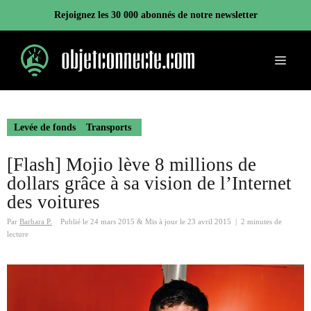
Aller
Rejoignez les 30 000 abonnés de notre newsletter
au
contenu
Menu
Levée de fonds
Transports
[Flash] Mojio lève 8 millions de
dollars grâce à sa vision de l’Internet
des voitures
Par
Barbara P.
Publié le
24 mars 2015
&
Mis à jour le
23 avril 2015
|
2 minutes de
lecture