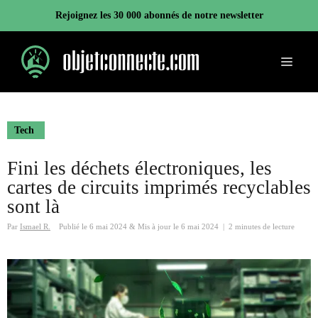
Aller
Rejoignez les 30 000 abonnés de notre newsletter
au
contenu
Menu
Tech
Fini les déchets électroniques, les
cartes de circuits imprimés recyclables
sont là
Par
Ismael R.
Publié le
6 mai 2024
&
Mis à jour le
6 mai 2024
|
2 minutes de lecture