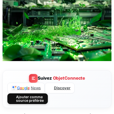
Suivez
ObjetConnecte
Discover
G
o
o
g
l
e
News
Ajouter comme
source préférée