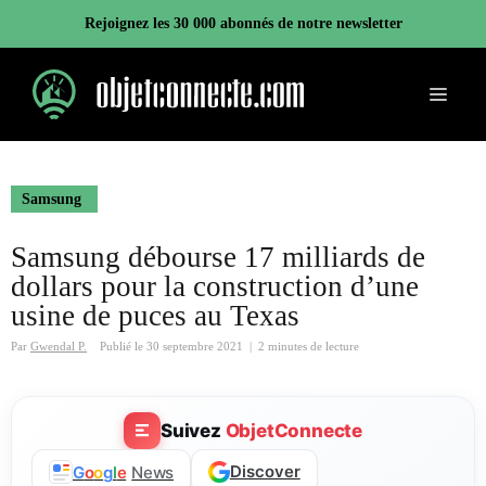
Aller
Rejoignez les 30 000 abonnés de notre newsletter
au
contenu
Menu
Samsung
Samsung débourse 17 milliards de
dollars pour la construction d’une
usine de puces au Texas
Par
Gwendal P.
Publié le
30 septembre 2021
|
2 minutes de lecture
Suivez
ObjetConnecte
Discover
G
o
o
g
l
e
News