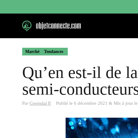
Aller
au
contenu
Marché
Tendances
Qu’en est-il de l
semi-conducteurs
Par
Gwendal P.
Publié le
6 décembre 2021
&
Mis à jour l