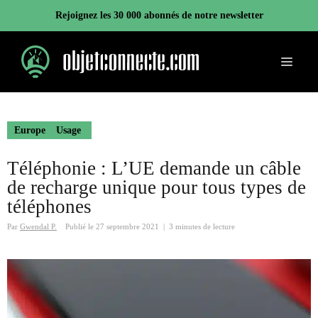
Aller
Rejoignez les 30 000 abonnés de notre newsletter
au
contenu
Menu
Europe
Usage
Téléphonie : L’UE demande un câble
de recharge unique pour tous types de
téléphones
Par
Gwendal P.
Publié le
27 septembre 2021
|
3 minutes de lecture