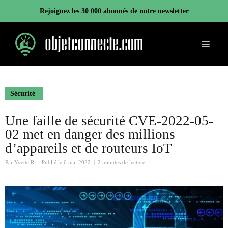
Aller
Rejoignez les 30 000 abonnés de notre newsletter
au
contenu
Menu
Sécurité
Une faille de sécurité CVE-2022-05-
02 met en danger des millions
d’appareils et de routeurs IoT
Par
Yvette R.
Publié le
6 mai 2022
|
2 minutes de lecture