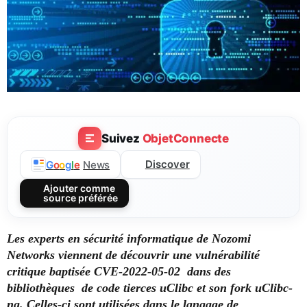
Suivez
ObjetConnecte
Discover
G
o
o
g
l
e
News
Ajouter comme
source préférée
Les experts en sécurité informatique de Nozomi
Networks viennent de découvrir une vulnérabilité
critique baptisée CVE-2022-05-02 dans des
bibliothèques de code tierces uClibc et son fork uClibc-
ng. Celles-ci sont utilisées dans le langage de