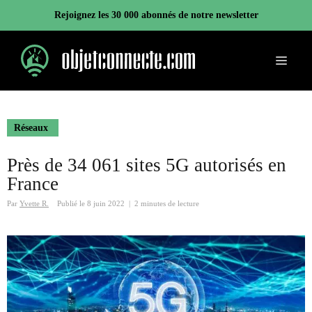
Aller
Rejoignez les 30 000 abonnés de notre newsletter
au
contenu
Menu
Réseaux
Près de 34 061 sites 5G autorisés en
France
Par
Yvette R.
Publié le
8 juin 2022
|
2 minutes de lecture