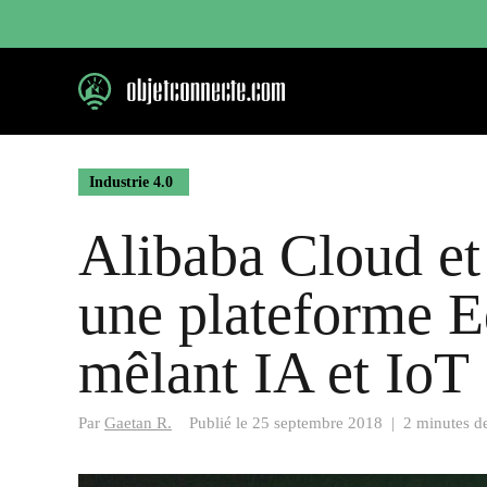
Aller
au
contenu
Industrie 4.0
Alibaba Cloud et 
une plateforme 
mêlant IA et IoT
Par
Gaetan R.
Publié le
25 septembre 2018
|
2 minutes de