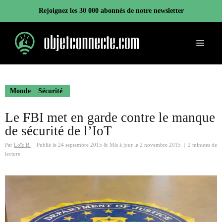
Aller
Rejoignez les 30 000 abonnés de notre newsletter
au
contenu
Menu
Monde
Sécurité
Le FBI met en garde contre le manque
de sécurité de l’IoT
Par
Loïc B.
Publié le
24 septembre 2015
&
Mis à jour le
2 novembre 2015
|
2 minutes de
lecture