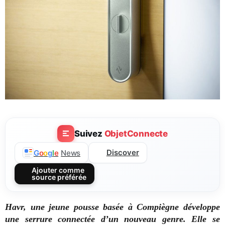
Suivez
ObjetConnecte
Discover
G
o
o
g
l
e
News
Ajouter comme
source préférée
Havr, une jeune pousse basée à Compiègne développe
une serrure connectée d’un nouveau genre. Elle se