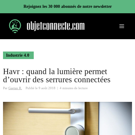
Aller
Rejoignez les 30 000 abonnés de notre newsletter
au
contenu
Menu
Industrie 4.0
Havr : quand la lumière permet
d’ouvrir des serrures connectées
Par
Gaetan R.
Publié le
9 août 2018
|
4 minutes de lecture