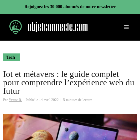
Aller
Rejoignez les 30 000 abonnés de notre newsletter
au
contenu
Menu
Tech
Iot et métavers : le guide complet
pour comprendre l’expérience web du
futur
Par
Yvette R.
Publié le
14 avril 2022
|
5 minutes de lecture