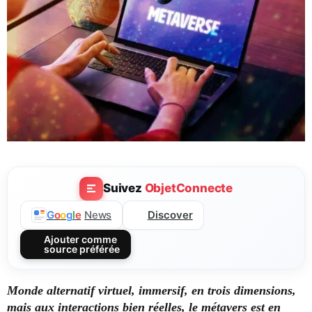
Suivez
ObjetConnecte
Discover
G
o
o
g
l
e
News
Ajouter comme
source préférée
Monde alternatif virtuel, immersif, en trois dimensions,
mais aux interactions bien réelles, le métavers est en